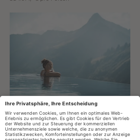
AKTION SOMMERZEIT "5=4"
5 Nächte | 04.06.2026 - 24.09.2026
ab 676,- € pro Person