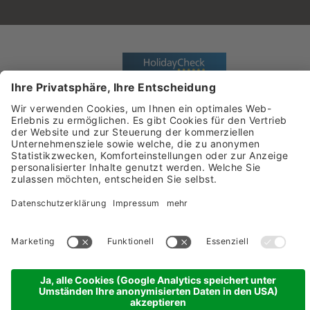
Sehr gut
5.8 Gesamtbewertung
Damülser Hof - Wellness &
Spa
Jetzt bewerten
©
Damülser Hof - Wellness & Spa
Sitemap
Impressum
Datenschutzerklärung
Cookie
Einstellungen
produced by