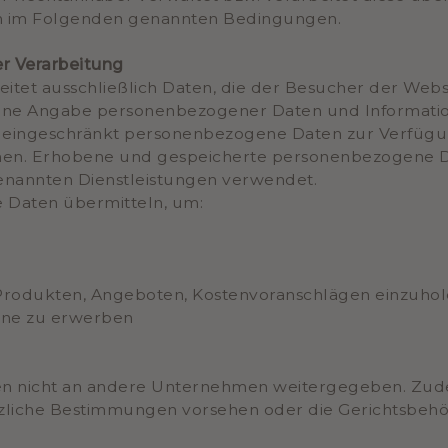
n im Folgenden genannten Bedingungen.
r Verarbeitung
itet ausschließlich Daten, die der Besucher der Websi
 ohne Angabe personenbezogener Daten und Informati
pa eingeschränkt personenbezogene Daten zur Verfügu
men. Erhobene und gespeicherte personenbezogene Da
enannten Dienstleistungen verwendet.
e Daten übermitteln, um:
 Produkten, Angeboten, Kostenvoranschlägen einzuho
ine zu erwerben
n nicht an andere Unternehmen weitergegeben. Zu
etzliche Bestimmungen vorsehen oder die Gerichtsbeh