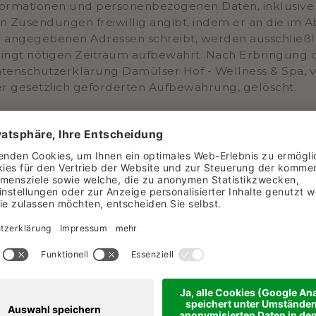
formationen und personenbezogenen Daten, inklusive 
 Zusendungen freiwillig angibt, indem er an die im Ab
f“ angegebenen Adressen schreibt, werden ausschließ
ingt nötigen Zeitraum aufbewahrt. Nach Erbringung d
nschutzerklärung Damülser Hof - Wellness & Spa, vo
r gesetzlich geforderten Aufbewahrung, gelöscht.
r DSGVO 2016/679 zu jeder Zeit das Recht, Auskunft z
erhalten, diese eventuell richtig stellen, aktualisie
rkannt sind, geltend zu machen. Dazu ist es notwendig
tzbeauftragten über die E-Mail zu kontaktieren.
ganisatorischen Sicherheitsmaßnahmen, um die pers
amülser Hof - Wellness & Spa getroffen. Damülser Hof
tional anerkannte Sicherheitsstandards sowie über V
breitung