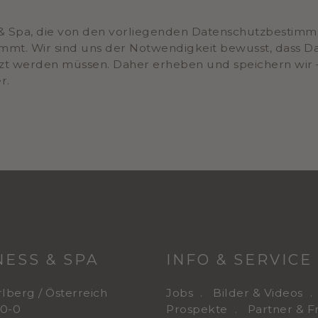
& Spa, die von den vorliegenden Datenschutzbestimmun
mt. Wir sind uns der Notwendigkeit bewusst, dass Dat
t werden müssen. Daher erheben und speichern wir – 
r.
ESS & SPA
INFO & SERVICE
rlberg / Österreich
Jobs
Bilder & Videos
10-0
Prospekte
Partner & F