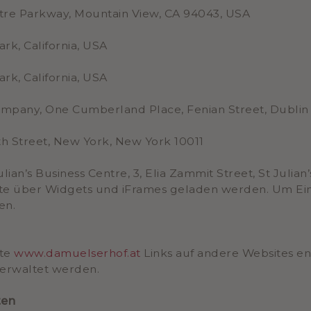
tre Parkway, Mountain View, CA 94043, USA
rk, California, USA
rk, California, USA
ompany, One Cumberland Place, Fenian Street, Dublin 
th Street, New York, New York 10011
lian’s Business Centre, 3, Elia Zammit Street, St Julian
te über Widgets und iFrames geladen werden. Um Einsic
en.
ite
www.damuelserhof.at
Links auf andere Websites ent
verwaltet werden.
ten