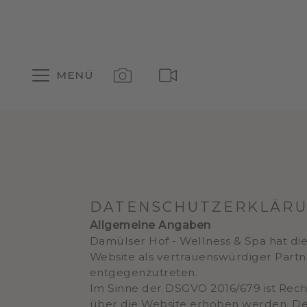
MENÜ
DATENSCHUTZERKLÄR
Allgemeine Angaben
Damülser Hof - Wellness & Spa hat di
Website als vertrauenswürdiger Partne
entgegenzutreten.
Im Sinne der DSGVO 2016/679 ist Rec
über die Website erhoben werden. Der