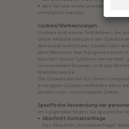
den Verlust sowie unbeabsichtigtes 
unmöglich machen.
Cookies/Werbeanzeigen
Cookies sind kleine Textdateien, die
Diese Website inklusive der Subdoma
dies ausdrücklich per Gesetz oder a
dem Benutzer das Navigieren erleicht
darüber hinaus Systeme verwendet, u
verwendeten Browser und das Betrieb
Statistikzwecke.
Die Cookies stellen für Ihren Compute
erzeugten Cookies enthalten keine p
sondern nur verschlüsselte Daten.
Spezifische Verwendung der person
Im Folgenden finden Sie spezifische H
Abschnitt Kontaktanfrage
Der Abschnitt „Kontaktanfrage“ dies