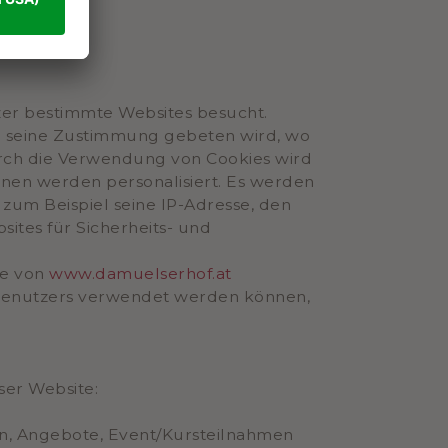
zer bestimmte Websites besucht.
m seine Zustimmung gebeten wird, wo
urch die Verwendung von Cookies wird
onen werden personalisiert. Es werden
um Beispiel seine IP-Adresse, den
tes für Sicherheits- und
ie von
www.damuelserhof.at
 Benutzers verwendet werden können,
ser Website:
gen, Angebote, Event/Kursteilnahmen