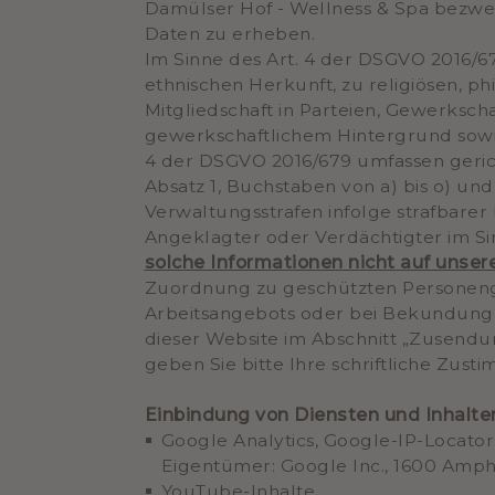
Damülser Hof - Wellness & Spa bezwec
Daten zu erheben.
Im Sinne des Art. 4 der DSGVO 2016/6
ethnischen Herkunft, zu religiösen, p
Mitgliedschaft in Parteien, Gewerksch
gewerkschaftlichem Hintergrund sowi
4 der DSGVO 2016/679 umfassen gerich
Absatz 1, Buchstaben von a) bis o) und
Verwaltungsstrafen infolge strafbarer
Angeklagter oder Verdächtigter im Si
solche Informationen nicht auf unse
Zuordnung zu geschützten Personeng
Arbeitsangebots oder bei Bekundung de
dieser Website im Abschnitt „Zusendu
geben Sie bitte Ihre schriftliche Zu
Einbindung von Diensten und Inhalte
Google Analytics, Google-IP-Locato
Eigentümer: Google Inc., 1600 Amph
YouTube-Inhalte