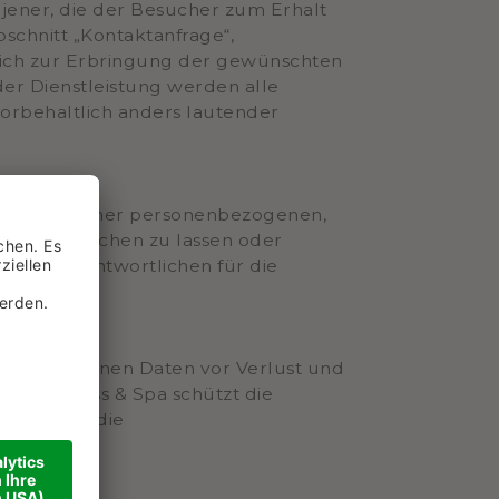
jener, die der Besucher zum Erhalt
schnitt „Kontaktanfrage“,
lich zur Erbringung der gewünschten
er Dienstleistung werden alle
rbehaltlich anders lautender
um Inhalt seiner personenbezogenen,
ren oder löschen zu lassen oder
, den Verantwortlichen für die
onenbezogenen Daten vor Verlust und
 - Wellness & Spa schützt die
erfahren, die