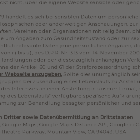
kt nicht, über die eigene Website sensible oder ger
79 handelt es sich bei sensiblen Daten um persönlich
hilosophischen oder anderweitigen Anschauungen, zur p
aften, Vereinen oder Organisationen mit religiösem, p
e um Angaben zum Gesundheitszustand oder zur sexuel
tlich relevante Daten jene persönlichen Angaben, di
 von r) bis u), des D.P.R. Nr. 313 vom 14. November 20
 Handlungen oder der diesbezüglich anhängigen Verfah
nne der Artikel 60 und 61 der Strafprozessordnung sch
rer Webseite anzugeben.
Sollte dies unumgänglich sein
ruppen bei Zusendung eines Lebenslaufs zu Anstell
s Interesses an einer Anstellung in unserer Firma), e
ng des Lebenslaufs“ verfügbare spezifische Aufklärun
stimmung zur Behandlung besagter persönlicher und sen
n Dritter sowie Datenübermittlung an Drittstaaten
r, Google Maps, Google Maps Distance API, Google r
itheatre Parkway, Mountain View, CA 94043, USA