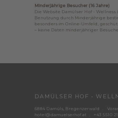
Minderjährige Besucher (16 Jahre)
Die Website Damülser Hof - Wellness 
Benutzung durch Minderjährige bestim
besonders im Online-Umfeld, geschütz
– keine Daten minderjähriger Besuche
DAMÜLSER HOF - WELLN
6884 Damüls, Bregenzerwald
Vora
hotel@damuelserhof.at
+43 5510 2