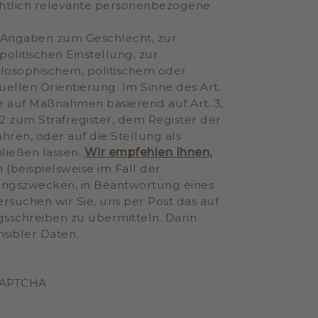
ichtlich relevante personenbezogene
e Angaben zum Geschlecht, zur
olitischen Einstellung, zur
hilosophischem, politischem oder
len Orientierung. Im Sinne des Art.
e auf Maßnahmen basierend auf Art. 3,
02 zum Strafregister, dem Register der
ren, oder auf die Stellung als
ließen lassen.
Wir empfehlen Ihnen,
 (beispielsweise im Fall der
ungszwecken, in Beantwortung eines
rsuchen wir Sie, uns per Post das auf
gsschreiben zu übermitteln. Darin
sibler Daten.
eCAPTCHA