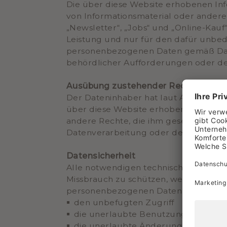
Die über diese Website erhobenen In
von Informationsmaterial oder anderen
„Newsletter“, „Jobs“ und „Online-Kau
Leistung und nur für den dafür unbed
personenbezogenen Daten gemäß Date
behördlicher Aufforderungen oder de
Ausübung zustehender Rechte
Der Dateninhaber hat laut Art. 15 de
über diese Website erhobenen Daten zu 
andere Rechte, die ihm gesetzlich zue
Datenverarbeitung oder den Datenschu
Datensicherheit
Alle notwendigen technischen und or
Missbrauch zu schützen, werden von D
personenbezogenen Daten über interna
den unbefugten Zugriff
die unerlaubte Benutzung und Ver
die unerlaubte Änderung