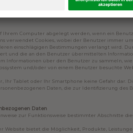
oder rechtswidriges Zerstören
 auf Ihrem Computer abgelegt werden, wenn ein Benut
ins verwendet Cookies, wobei der Benutzer immer u
nderen einschlägigen Bestimmungen verlangt wird. D
ert und die an den Benutzer übermittelten Informati
m Informationen über den Benutzer zu sammeln, wie z
ssystem und/oder von einem Benutzer besuchte Websi
r, Ihr Tablet oder Ihr Smartphone keine Gefahr dar. D
ersonenbezogenen Daten, die zur Identifizierung des
enbezogenen Daten
inweise zur Funktionsweise bestimmter Abschnitte die
er Website bietet die Möglichkeit, Produkte, Leistun