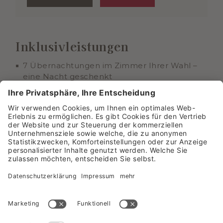
Inklusivleistungen
7 Übernachtungen im Zimmer Ihrer Wahl –
eine Nacht geschenkt
Verwöhn-Halbpension mit Frühstücksbuffet
und 5-Gänge-Abendmenü
Zwischen 13:30 und 17:00 Uhr eine herzhafte
Suppe genießen
Wellnesstasche mit Bademantel und
Badeschuhen auf Ihrem Zimmer
Nutzung des Luwafeer Spa inklusive Saunen
und Dampfbad (ab 14 Jahren)
Panoramahallenbad und Outdoor-Infinity-
Pool mit Bergblick
Kostenlose Teilnahme am Yoga- &
Energieprogramm mehrmals wöchentlich
Bregenzerwald Gäste-Card für noch mehr