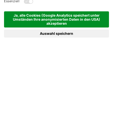
Freizeitmöglichkeiten
Zeiträume
7 Nächte - 04.06.2026 - 24.09.2026
ab 1.014,- €
Sind Sie interessiert?
Dieses Angebot anfragen
zum Anfrageformular
Kontaktieren Sie uns telefonisch:
+43 5510 210-0