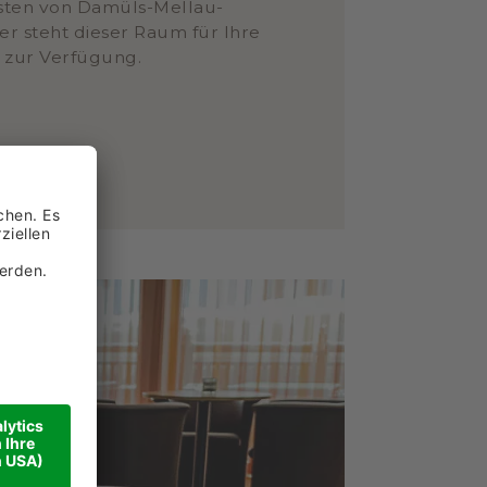
isten von Damüls-Mellau-
r steht dieser Raum für Ihre
zur Verfügung.