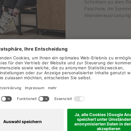
Schritten zu den P
Faschina. Im Somme
Wanderausrüstung 
m