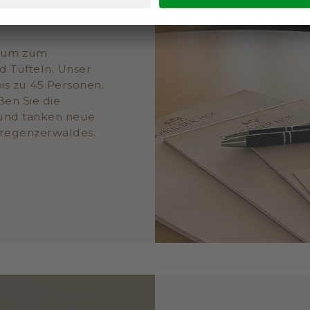
UF LASSEN
Raum zum
d Tüfteln. Unser
is zu 45 Personen.
en Sie die
 und tanken neue
Bregenzerwaldes.