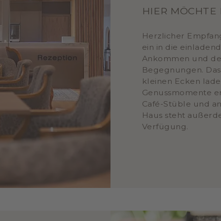
HIER MÖCHTE
Herzlicher Empfang
ein in die einladen
Ankommen und der 
Begegnungen. Das 
kleinen Ecken lade
Genussmomente erw
Café-Stüble und a
Haus steht außerd
Verfügung.