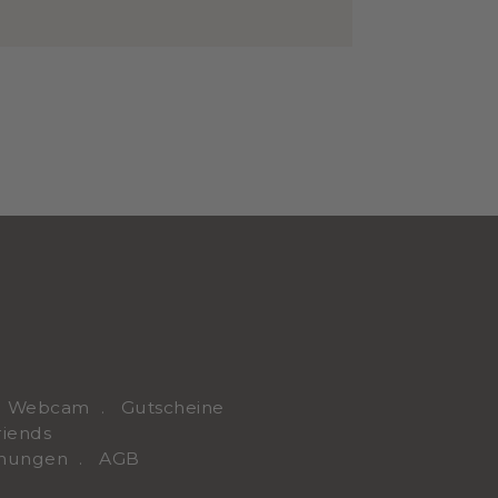
Webcam
Gutscheine
riends
hnungen
AGB