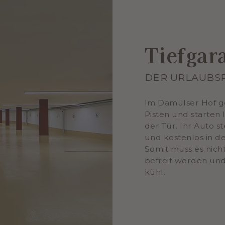
Tiefgar
DER URLAUBSP
Im Damülser Hof ge
Pisten und starten
der Tür. Ihr Auto s
und kostenlos in d
Somit muss es nich
befreit werden un
kühl.