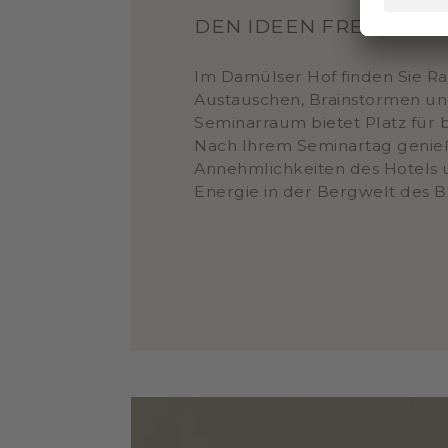
DEN IDEEN FREIEN LA
Im Damülser Hof finden Sie 
Austauschen, Brainstormen un
Seminarraum bietet Platz für b
Nach Ihrem Seminartag genieß
Annehmlichkeiten des Hotels
Energie in der Bergwelt des 