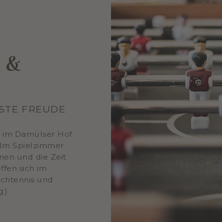
 &
SSTE FREUDE
t im Damülser Hof
. Im Spielzimmer
en und die Zeit
ffen sich im
schtennis und
g).